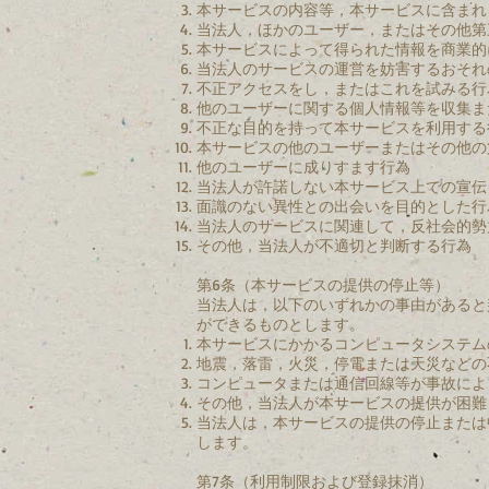
本サービスの内容等，本サービスに含まれ
当法人，ほかのユーザー，またはその他第
本サービスによって得られた情報を商業的
当法人のサービスの運営を妨害するおそれ
不正アクセスをし，またはこれを試みる行
他のユーザーに関する個人情報等を収集ま
不正な目的を持って本サービスを利用する
本サービスの他のユーザーまたはその他の
他のユーザーに成りすます行為
当法人が許諾しない本サービス上での宣伝
面識のない異性との出会いを目的とした行
当法人のサービスに関連して，反社会的勢
その他，当法人が不適切と判断する行為
第6条（本サービスの提供の停止等）
当法人は，以下のいずれかの事由があると
ができるものとします。
本サービスにかかるコンピュータシステム
地震，落雷，火災，停電または天災などの
コンピュータまたは通信回線等が事故によ
その他，当法人が本サービスの提供が困難
当法人は，本サービスの提供の停止または
します。
第7条（利用制限および登録抹消）