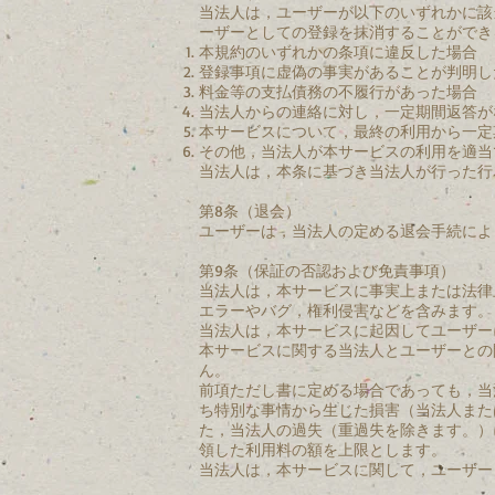
当法人は，ユーザーが以下のいずれかに該
ーザーとしての登録を抹消することができ
本規約のいずれかの条項に違反した場合
登録事項に虚偽の事実があることが判明し
料金等の支払債務の不履行があった場合
当法人からの連絡に対し，一定期間返答が
本サービスについて，最終の利用から一定
その他，当法人が本サービスの利用を適当
当法人は，本条に基づき当法人が行った行
第8条（退会）
ユーザーは，当法人の定める退会手続によ
第9条（保証の否認および免責事項）
当法人は，本サービスに事実上または法律
エラーやバグ，権利侵害などを含みます。
当法人は，本サービスに起因してユーザー
本サービスに関する当法人とユーザーとの
ん。
前項ただし書に定める場合であっても，当
ち特別な事情から生じた損害（当法人また
た，当法人の過失（重過失を除きます。）
領した利用料の額を上限とします。
当法人は，本サービスに関して，ユーザー