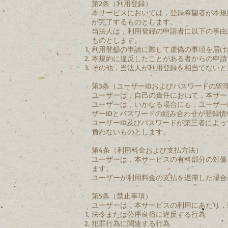
第2条（利用登録）
本サービスにおいては，登録希望者が本規
が完了するものとします。
当法人は，利用登録の申請者に以下の事由
ものとします。
利用登録の申請に際して虚偽の事項を届け
本規約に違反したことがある者からの申請
その他，当法人が利用登録を相当でないと
第3条（ユーザーIDおよびパスワードの管
ユーザーは，自己の責任において，本サー
ユーザーは，いかなる場合にも，ユーザー
ザーIDとパスワードの組み合わせが登録
ユーザーID及びパスワードが第三者によ
負わないものとします。
第4条（利用料金および支払方法）
ユーザーは，本サービスの有料部分の対価
ます。
ユーザーが利用料金の支払を遅滞した場合
第5条（禁止事項）
ユーザーは，本サービスの利用にあたり，
法令または公序良俗に違反する行為
犯罪行為に関連する行為