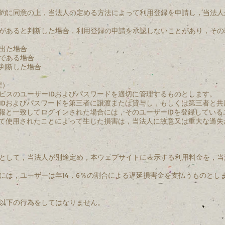
約に同意の上，当法人の定める方法によって利用登録を申請し，当法人
があると判断した場合，利用登録の申請を承認しないことがあり，その
出た場合
である場合
判断した場合
理）
ビスのユーザーIDおよびパスワードを適切に管理するものとします。
IDおよびパスワードを第三者に譲渡または貸与し，もしくは第三者と
情報と一致してログインされた場合には，そのユーザーIDを登録してい
って使用されたことによって生じた損害は，当法人に故意又は重大な過
として，当法人が別途定め，本ウェブサイトに表示する利用料金を，当
には，ユーザーは年14．6％の割合による遅延損害金を支払うものとし
以下の行為をしてはなりません。