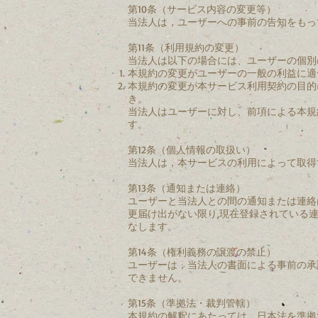
第10条（サービス内容の変更等）
当法人は，ユーザーへの事前の告知をもっ
第11条（利用規約の変更）
当法人は以下の場合には、ユーザーの個別
本規約の変更がユーザーの一般の利益に適
本規約の変更が本サービス利用契約の目的
き。
当法人はユーザーに対し、前項による本規
す。
第12条（個人情報の取扱い）
当法人は，本サービスの利用によって取得
第13条（通知または連絡）
ユーザーと当法人との間の通知または連絡
更届け出がない限り,現在登録されている
なします。
第14条（権利義務の譲渡の禁止）
ユーザーは，当法人の書面による事前の承
できません。
第15条（準拠法・裁判管轄）
本規約の解釈にあたっては，日本法を準拠