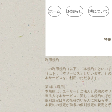
ホーム
お知らせ
耕について
特例
利用規約
この利用規約（以下，「本規約」といいま
（以下，「本サービス」といいます。）の
本サービスをご利用いただきます。
第1条（適用）
本規約は，ユーザーと当法人との間の本サ
当法人は本サービスに関し，本規約のほか
個別規定はその名称のいかんに関わらず，
本規約の規定が前条の個別規定の規定と矛