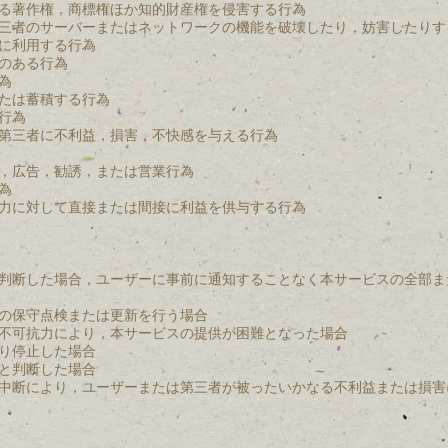
る著作権，商標権ほか知的財産権を侵害する行為
三者のサーバーまたはネットワークの機能を破壊したり，妨害したりす
に利用する行為
のある行為
為
たは蓄積する行為
行為
第三者に不利益，損害，不快感を与える行為
，広告，勧誘，または営業行為
為
力に対して直接または間接に利益を供与する行為
判断した場合，ユーザーに事前に通知することなく本サービスの全部ま
の保守点検または更新を行う場合
不可抗力により，本サービスの提供が困難となった場合
り停止した場合
と判断した場合
中断により，ユーザーまたは第三者が被ったいかなる不利益または損害