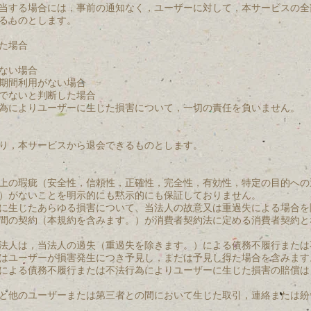
当する場合には，事前の通知なく，ユーザーに対して，本サービスの全
るものとします。
た場合
ない場合
期間利用がない場合
でないと判断した場合
為によりユーザーに生じた損害について，一切の責任を負いません。
り，本サービスから退会できるものとします。
上の瑕疵（安全性，信頼性，正確性，完全性，有効性，特定の目的への
）がないことを明示的にも黙示的にも保証しておりません。
に生じたあらゆる損害について、当法人の故意又は重過失による場合を
間の契約（本規約を含みます。）が消費者契約法に定める消費者契約と
法人は，当法人の過失（重過失を除きます。）による債務不履行または
はユーザーが損害発生につき予見し，または予見し得た場合を含みます
による債務不履行または不法行為によりユーザーに生じた損害の賠償は
と他のユーザーまたは第三者との間において生じた取引，連絡または紛